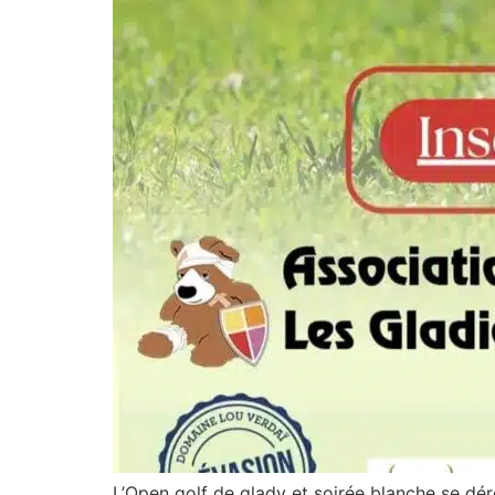
L’Open golf de glady et soirée blanche se 