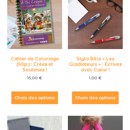
Cahier de Coloriage
Stylo Bille « Les
(50p.) : Créez et
Gladiateurs » : Écrivez
Soutenez !
avec Cœur !
15,00
€
1,00
€
Choix des options
Choix des options