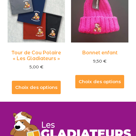
Tour de Cou Polaire
Bonnet enfant
« Les Gladiateurs »
9,50
€
5,00
€
Choix des options
Choix des options