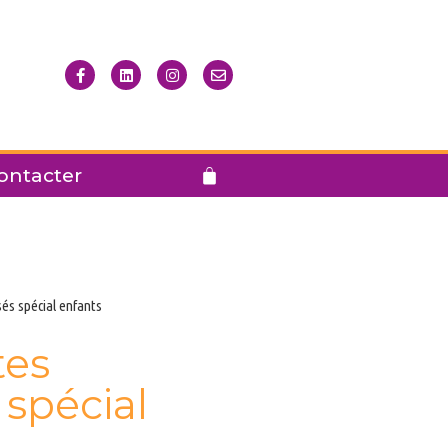
ontacter
és spécial enfants
tes
 spécial