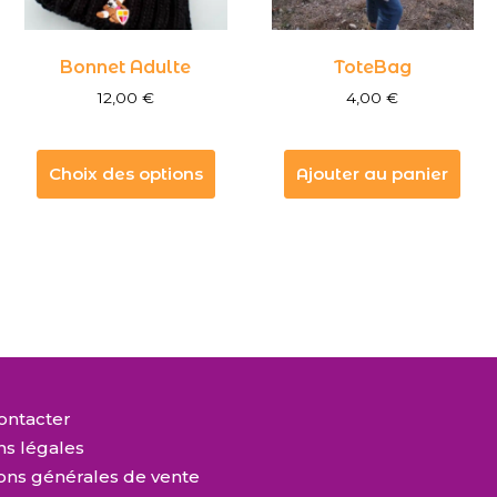
Bonnet Adulte
ToteBag
12,00
€
4,00
€
Choix des options
Ajouter au panier
ontacter
ns légales
ons générales de vente