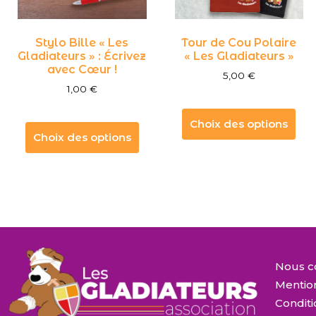
Stylo Bille « Les
Tour de Cou Polaire
Gladiateurs » : Écrivez
« Les Gladiateurs »
avec Cœur !
5,00
€
1,00
€
Choix des options
Choix des options
Nous c
Mentio
Conditi