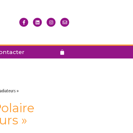
ontacter
ladiateurs »
olaire
urs »