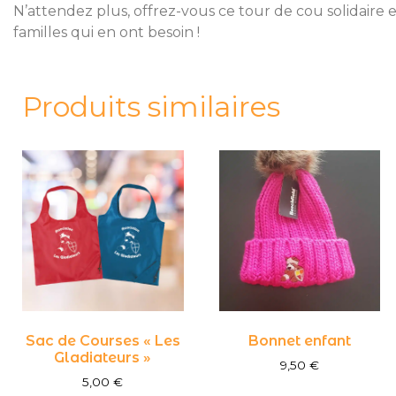
N’attendez plus, offrez-vous ce tour de cou solidaire 
familles qui en ont besoin !
Produits similaires
Sac de Courses « Les
Bonnet enfant
Gladiateurs »
9,50
€
5,00
€